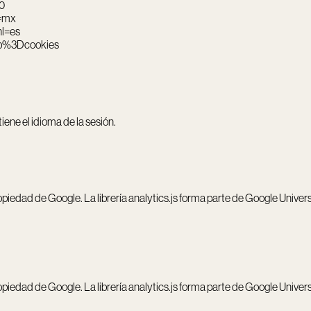
0
l=mx
hl=es
=hp%3Dcookies
ene el idioma de la sesión.
propiedad de Google. La librería analytics.js forma parte de Google Univer
propiedad de Google. La librería analytics.js forma parte de Google Univer