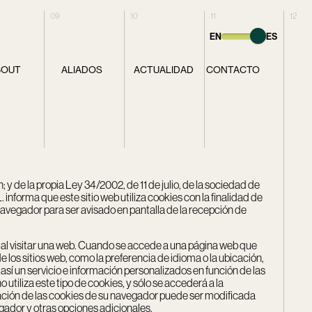
09
10
11
12
EN
ES
BOUT
ALIADOS
ACTUALIDAD
CONTACTO
y de la propia Ley 34/2002, de 11 de julio, de la sociedad de
informa que este sitio web utiliza cookies con la finalidad de
 navegador para ser avisado en pantalla de la recepción de
s al visitar una web. Cuando se accede a una página web que
e los sitios web, como la preferencia de idioma o la ubicación,
sí un servicio e información personalizados en función de las
tiliza este tipo de cookies, y sólo se accederá a la
ración de las cookies de su navegador puede ser modificada
ador y otras opciones adicionales.