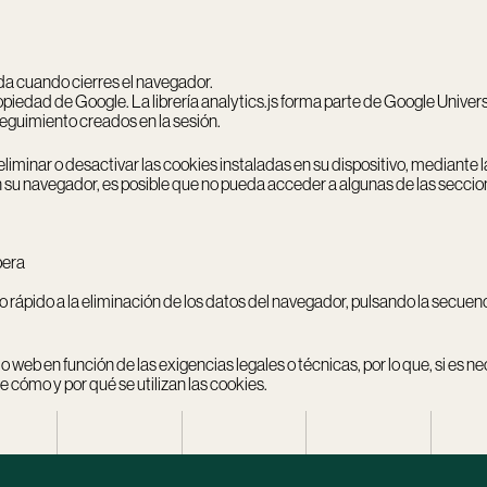
ada cuando cierres el navegador.
propiedad de Google. La librería analytics.js forma parte de Google Univer
 seguimiento creados en la sesión.
liminar o desactivar las cookies instaladas en su dispositivo, mediante 
en su navegador, es posible que no pueda acceder a algunas de las seccio
era
 rápido a la eliminación de los datos del navegador, pulsando la secuen
o web en función de las exigencias legales o técnicas, por lo que, si es
 cómo y por qué se utilizan las cookies.