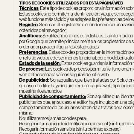
TIPOS DE COOKIES UTILIZADOS POR ESTA PÁGINA WEB
Técnicas
: Este tipo de cookies proporciona información sobr
Estas cookies no permiten la identificación; ya que se recoge 
web funcione más rápido y se adapte a las preferencias de los
Registro
: Se crean al registrarse o cuando se inicia una ses
obtenidos del navegador.
Analíticas
: Se utilizan con fines estadísticos. La informació
por Google que permite principalmente a los propietarios de s
ordenador para configurar las estadísticas.
Preferencias
: Estas cookies proporcionan la información sob
en el sitio web puede ser menos funcional, pero no debería af
Estado de la sesión:
Estas cookies guardan la información n
De proceso:
Las cookies de proceso permiten el funcionamient
web o el acceso a las áreas seguras del sitio web.
De publicidad:
Son aquellas que, bien tratadas por Solucione
su caso, el editor haya incluido en una página web, aplicación 
muestran los anuncios.
Publicidad de comportamiento:
Son aquéllas que, bien tr
publicitarios que, en su caso, el editor haya incluido en una 
comportamiento de los usuarios obtenida a través de la observ
mismo.
No utilizaremos jamás cookies para:
Recoger información de identificación personal (sin tu permi
Recoger información sensible (sin tu permiso expreso)