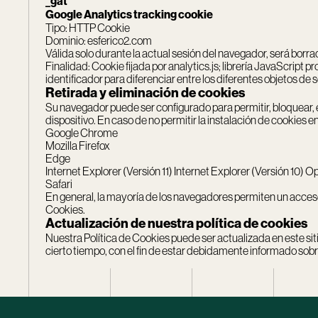
_gat
Google Analytics tracking cookie
Tipo: HTTP Cookie
Dominio: esferico2.com
Válida solo durante la actual sesión del navegador, será borr
Finalidad: Cookie fijada por analytics.js; librería JavaScript 
identificador para diferenciar entre los diferentes objetos de
Retirada y eliminación de cookies
Su navegador puede ser configurado para permitir, bloquear, e
dispositivo. En caso de no permitir la instalación de cookies 
Google Chrome
Mozilla Firefox
Edge
Internet Explorer (Versión 11)
Internet Explorer (Versión 10)
Op
Safari
En general, la mayoría de los navegadores permiten un acceso
Cookies.
Actualización de nuestra política de cookies
Nuestra Política de Cookies puede ser actualizada en este siti
cierto tiempo, con el fin de estar debidamente informado sobre