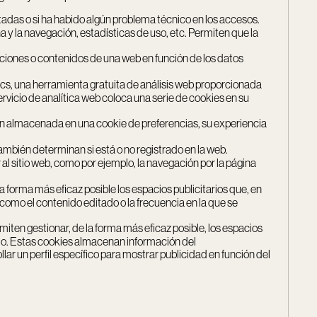
itadas o si ha habido algún problema técnico en los accesos.
a y la navegación, estadísticas de uso, etc. Permiten que la
unciones o contenidos de una web en función de los datos
lytics, una herramienta gratuita de análisis web proporcionada
rvicio de analítica web coloca una serie de cookies en su
ación almacenada en una cookie de preferencias, su experiencia
ambién determinan si está o no registrado en la web.
al sitio web, como por ejemplo, la navegación por la página
 forma más eficaz posible los espacios publicitarios que, en
s como el contenido editado o la frecuencia en la que se
iten gestionar, de la forma más eficaz posible, los espacios
itado. Estas cookies almacenan información del
ar un perfil específico para mostrar publicidad en función del