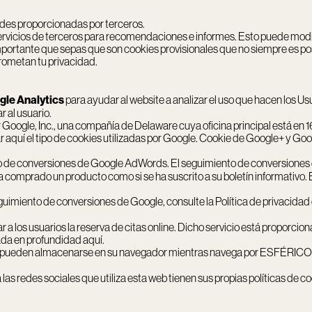
ades proporcionadas por terceros.
rvicios de terceros para recomendaciones e informes. Esto puede modif
mportante que sepas que son cookies provisionales que no siempre es posi
prometan tu privacidad.
gle Analytics
para ayudar al website a analizar el uso que hacen los Usu
r al usuario.
or Google, Inc., una compañía de Delaware cuya oficina principal está e
 aquí el tipo de cookies utilizadas por Google. Cookie de Google+ y Goo
 de conversiones de Google AdWords. El seguimiento de conversiones e
ha comprado un producto como si se ha suscrito a su boletín informativo.
imiento de conversiones de Google, consulte la Política de privacidad
r a los usuarios la reserva de citas online. Dicho servicio está proporci
ada en profundidad
aquí
.
 pueden almacenarse en su navegador mientras navega por ESFÉRICO; po
 redes sociales que utiliza esta web tienen sus propias políticas de co