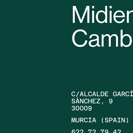
Midie
Camb
C/ALCALDE GARC
SÁNCHEZ, 9
30009
MURCIA (SPAIN)
622 72 79 42