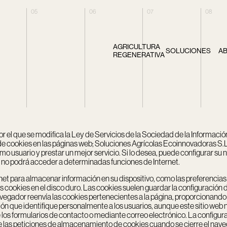
05
06
07
08
AGRICULTURA
SOLUCIONES
A
REGENERATIVA
el que se modifica la Ley de Servicios de la Sociedad de la Información; 
o de cookies en las páginas web; Soluciones Agrícolas Ecoinnovadoras S.L. 
omo usuario y prestar un mejor servicio. Si lo desea, puede configurar su
e no podrá acceder a determinadas funciones de Internet.
rnet para almacenar información en su dispositivo, como las preferencia
as cookies en el disco duro. Las cookies suelen guardar la configuración d
egador reenvía las cookies pertenecientes a la página, proporcionando a
ue identifique personalmente a los usuarios, aunque este sitio web no u
e los formularios de contacto o mediante correo electrónico. La configu
las peticiones de almacenamiento de cookies cuando se cierre el naveg