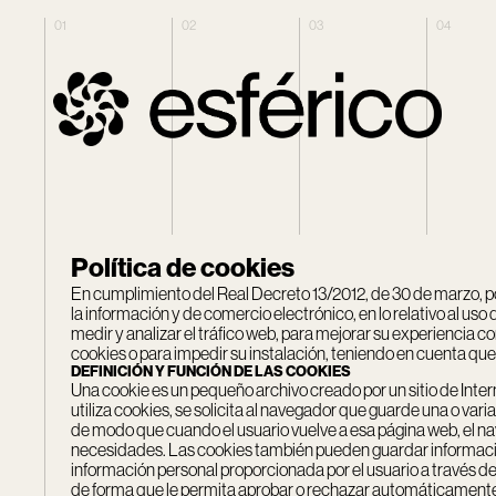
01
02
03
04
Política de cookies
En cumplimiento del Real Decreto 13/2012, de 30 de marzo, por 
la información y de comercio electrónico, en lo relativo al us
medir y analizar el tráfico web, para mejorar su experiencia c
cookies o para impedir su instalación, teniendo en cuenta qu
DEFINICIÓN Y FUNCIÓN DE LAS COOKIES
Una cookie es un pequeño archivo creado por un sitio de Inte
utiliza cookies, se solicita al navegador que guarde una o vari
de modo que cuando el usuario vuelve a esa página web, el nav
necesidades. Las cookies también pueden guardar información q
información personal proporcionada por el usuario a través d
de forma que le permita aprobar o rechazar automáticamente 