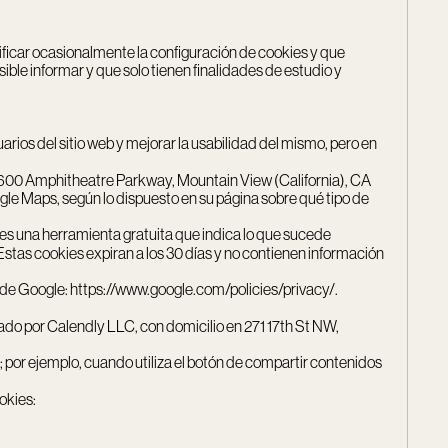
icar ocasionalmente la configuración de cookies y que
ble informar y que solo tienen finalidades de estudio y
arios del sitio web y mejorar la usabilidad del mismo, pero en
n 1600 Amphitheatre Parkway, Mountain View (California), CA
gle Maps, según lo dispuesto en su página sobre qué tipo de
s una herramienta gratuita que indica lo que sucede
 Estas cookies expiran a los 30 días y no contienen información
 de Google:
https://www.google.com/policies/privacy/
.
onado por Calendly LLC, con domicilio en 271 17th St NW,
r ejemplo, cuando utiliza el botón de compartir contenidos
okies: