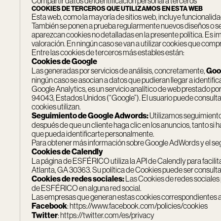
Compartir datos de identificación personal a terceros
COOKIES DE TERCEROS QUE UTILIZAMOS EN ESTA WEB
Esta web, como la mayoría de sitios web, incluye funcionalid
También se ponen a prueba regularmente nuevos diseños o se
aparezcan cookies no detalladas en la presente política. Es i
valoración. En ningún caso se van a utilizar cookies que com
Entre las cookies de terceros más estables están:
Cookies de Google
Las generadas por servicios de análisis, concretamente,
Goo
ningún caso se asocian a datos que pudieran llegar a identifica
Google Analytics, es un servicio analítico de web prestado p
94043, Estados Unidos (“Google”). El usuario puede consultar
cookies utilizan.
Seguimiento de Google Adwords:
Utilizamos seguimiento
después de que un cliente haga clic en los anuncios, tanto si 
que pueda identificarte personalmente.
Para obtener más información sobre Google AdWords y el segu
Cookies de Calendly
La página de ESFÉRICO utiliza la API de Calendly para facilita
Atlanta, GA 30363. Su política de Cookies puede ser consult
Cookies de redes sociales:
Las Cookies de redes sociales
de ESFÉRICO en alguna red social.
Las empresas que generan estas cookies correspondientes a las
Facebook
:
https://www.facebook.com/policies/cookies
Twitter
:
https://twitter.com/es/privacy