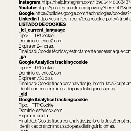
Instagram
:
https://help.instagram.com/189664148063437
Youtube
:
https://policies.google.com/privacy?hl=es-419&g
Google
:
https://policies.google.com/technologies/cookies?
Linkedin
:
https://es.linkedin.com/legal/cookie-policy?trk
LISTADO DE COOKIES
_icl_current_language
Tipo: HTTP Cookie
Dominio: esferico2.com
Expira en 24 horas.
Finalidad: Cookie técnica y estrictamente necesaria que conti
_ga
Google Analytics tracking cookie
Tipo: HTTP Cookie
Dominio: esferico2.com
Expira en 730 días.
Finalidad: Cookie fijada por analytics.js; librería JavaScript 
identificador anónimo usado para distinguir usuarios.
_gid
Google Analytics tracking cookie
Tipo: HTTP Cookie
Dominio: esferico2.com
Expira en un día.
Finalidad: Cookie fijada por analytics.js; librería JavaScript 
identificador anónimo usado para distinguir idiomas.