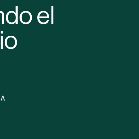
ndo el
io
ÍA