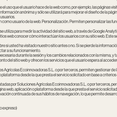
e el uso que el usuario hace de la web como, por ejemplo, las páginas vis
información anónima y sólo se utilizará para mejorar el diseño de la págin
 usuarios.
ión como usuario de la web. Personalización. Permiten personalizar las f
n se utiliza para medir la actividad del sitio web, a través de Google Ana
itios web conocer cómo interactúan los usuarios con su sitio web. Este se
re si usted ha visitado nuestro sitio antes o no. Si se pierde la inform
ectar a su funcionamiento.
ecesaria durante la sesión y los cambios relacionados con la misma, y t
o del sitio web y ofrecen los servicios que el usuario espera al acceder 
s Agrícolas Ecoinnovadoras S.L. o por terceros, permiten gestionar de la
o plataforma desde la que presta el servicio solicitado en base a criterio
atadas por Soluciones Agrícolas Ecoinnovadoras S.L. o por terceros, perm
página web, aplicación o plataforma desde la que presta el servicio solic
ación continuada de sus hábitos de navegación, lo que permite desarroll
so expreso)